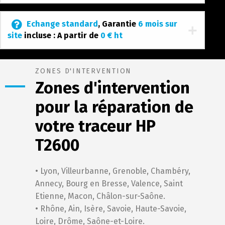
Echange standard
, Garantie
6 mois sur
site
incluse : A partir de
0 € ht
ZONES D'INTERVENTION
Zones d'intervention
pour la réparation de
votre traceur HP
T2600
• Lyon, Villeurbanne, Grenoble, Chambéry,
Annecy, Bourg en Bresse, Valence, Saint
Etienne, Macon, Châlon-sur-Saône.
• Rhône, Ain, Isère, Savoie, Haute-Savoie,
Loire, Drôme, Saône-et-Loire.