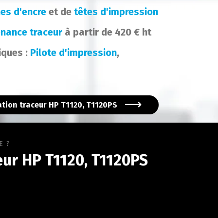
es d'encre
et de
têtes d'impression
enance traceur
à partir de 420 € ht
iques :
Pilote d'impression
,
tion traceur HP T1120, T1120PS
E ?
ur HP T1120, T1120PS