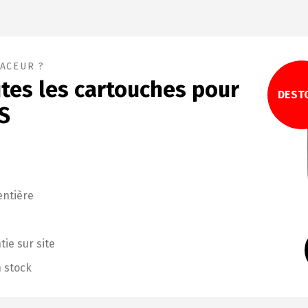
ACEUR ?
tes les cartouches pour
DEST
PS
entière
ie sur site
n stock