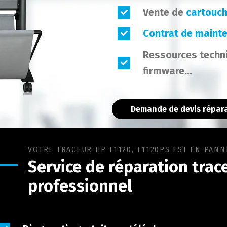
Vente de
cartouch
Contrat de maint
Ressources techn
firmware...
Demande de devis répara
VOTRE TRACEUR HP T1120, T1120PS EST EN PANN
Service de réparation
trace
professionnel