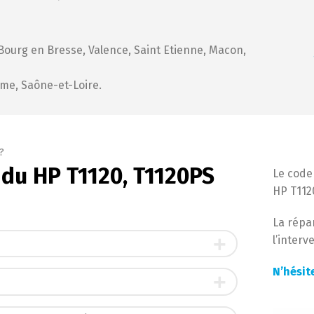
Bourg en Bresse, Valence, Saint Etienne, Macon,
ôme, Saône-et-Loire.
?
 du HP T1120, T1120PS
Le code 
HP T1120
La répa
l’interv
N’hésit