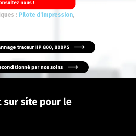
994
onsultez nous !
iques :
Pilote d'impression
,
nnage traceur HP 800, 800PS
reconditionné par nos soins
 sur site pour le