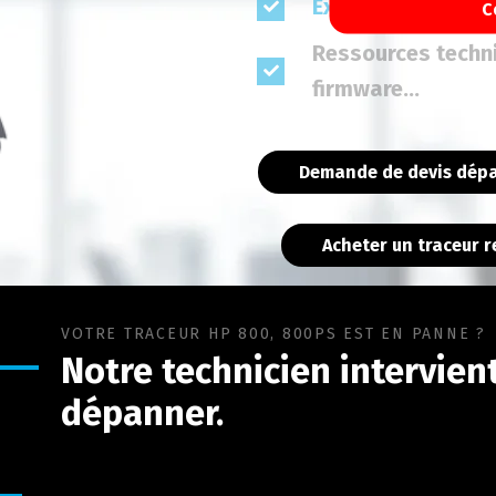
Experts
depuis 1
C
Ressources techn
firmware...
Demande de devis dépa
Acheter un traceur 
VOTRE TRACEUR HP 800, 800PS EST EN PANNE ?
Notre technicien intervient
dépanner.