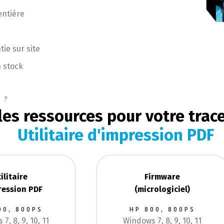
entière
ie sur site
n stock
 ?
les ressources pour votre trac
Utilitaire d'impression PDF
ilitaire
Firmware
ression PDF
(micrologiciel)
00, 800PS
HP 800, 800PS
7, 8, 9, 10, 11
Windows 7, 8, 9, 10, 11