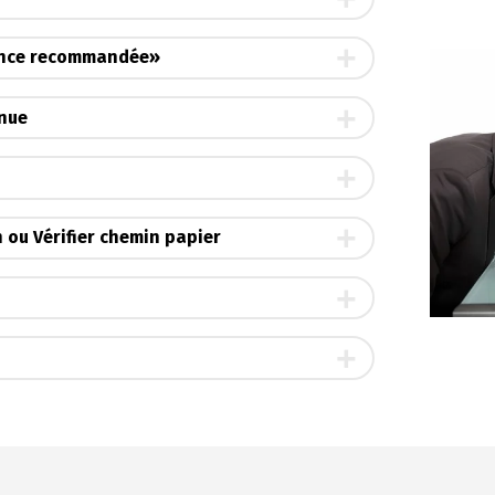
nance recommandée»
nnue
 ou Vérifier chemin papier