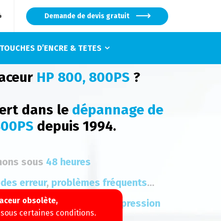
4
Demande de devis gratuit
TOUCHES D’ENCRE & TETES
raceur
HP 800, 800PS
?
rt dans le
dépannage de
800PS
depuis 1994.
nons sous
48 heures
des erreur
,
problèmes fréquents
...
aceur obsolète,
es d'encre
et de
têtes d'impression
 sous certaines conditions.