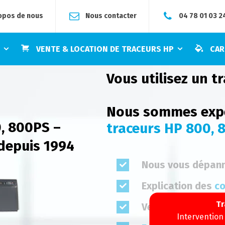
opos de nous
Nous contacter
04 78 01 03 2
E
VENTE & LOCATION DE TRACEURS HP
CAR
Vous utilisez un t
Nous sommes expe
, 800PS –
traceurs HP 800, 
 depuis 1994
Nous vous dépan
Explication des
co
Tr
Vente de
cartouch
Intervention