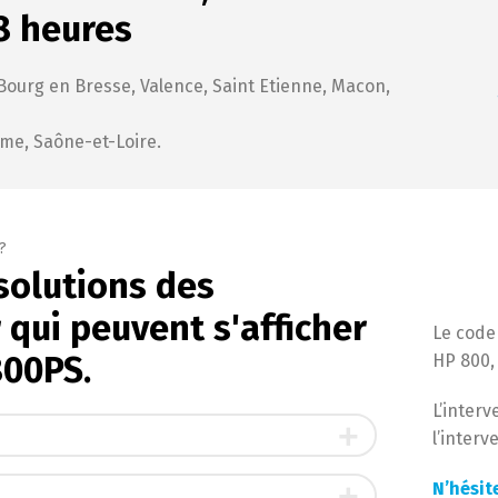
8 heures
Bourg en Bresse, Valence, Saint Etienne, Macon,
ôme, Saône-et-Loire.
?
 solutions des
 qui peuvent s'afficher
Le code 
800PS.
HP 800, 
L’inter
l’interv
N’hésit