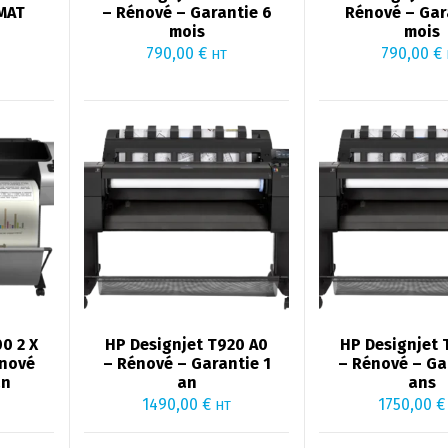
MAT
– Rénové – Garantie 6
Rénové – Gar
mois
mois
790,00
€
790,00
€
HT
0 2 X
HP Designjet T920 A0
HP Designjet 
énové
– Rénové – Garantie 1
– Rénové – Ga
an
an
ans
1490,00
€
1750,00
€
HT