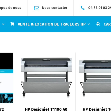
opos de nous
Nous contacter
04 78 01 03 2
E
VENTE & LOCATION DE TRACEURS HP
CAR
72
HP Designjet T1100 A0
HP Designjet T