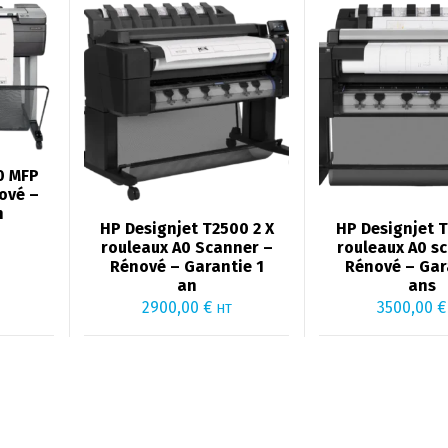
0 MFP
ové –
n
HP Designjet T2500 2 X
HP Designjet T
rouleaux A0 Scanner –
rouleaux A0 s
Rénové – Garantie 1
Rénové – Gar
an
ans
2900,00
€
3500,00
€
HT