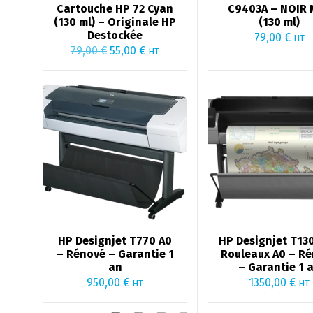
Cartouche HP 72 Cyan
C9403A – NOIR 
(130 ml) – Originale HP
(130 ml)
Destockée
79,00
€
HT
Le
Le
79,00
€
55,00
€
HT
prix
prix
initial
actuel
était :
est :
79,00 €.
55,00 €.
HP Designjet T770 A0
HP Designjet T130
– Rénové – Garantie 1
Rouleaux A0 – R
an
– Garantie 1 
950,00
€
1350,00
€
HT
HT