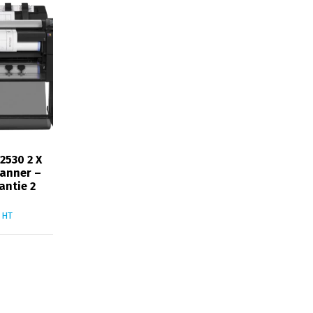
2530 2 X
canner –
antie 2
HT