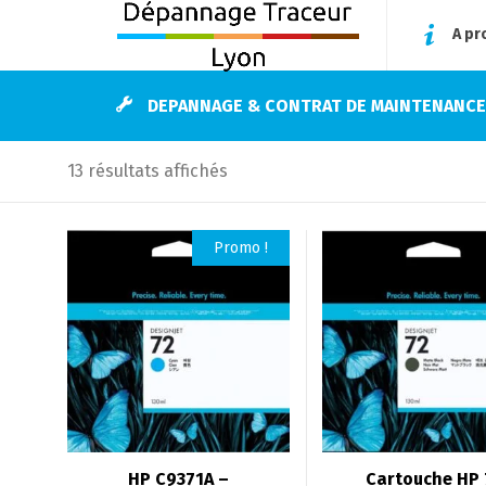
A pr
DEPANNAGE & CONTRAT DE MAINTENANC
Trié
13 résultats affichés
par
prix
Promo !
croissant
HP C9371A –
Cartouche HP 